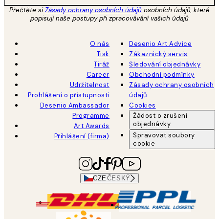
Přečtěte si
Zásady ochrany osobních údajů
osobních údajů, které
popisují naše postupy při zpracovávání vašich údajů
O nás
Desenio Art Advice
Tisk
Zákaznický servis
Tiráž
Sledování objednávky
Career
Obchodní podmínky
Udržitelnost
Zásady ochrany osobních
Prohlášení o přístupnosti
údajů
Desenio Ambassador
Cookies
Programme
Žádost o zrušení
objednávky
Art Awards
Spravovat soubory
Přihlášení (firma)
cookie
CZE
ČESKÝ