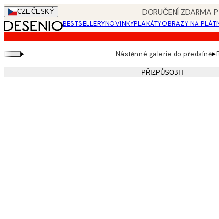
Skip
DORUČENÍ ZDARMA PŘ
CZE
ČESKÝ
to
BESTSELLERY
NOVINKY
PLAKÁTY
OBRAZY NA PLÁT
main
content.
▸
▸
Nástěnné galerie do předsíně
PŘIZPŮSOBIT