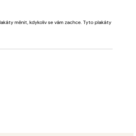
plakáty měnit, kdykoliv se vám zachce. Tyto plakáty
Ověřený kupující
Rychlé
18 bře
Tereza S