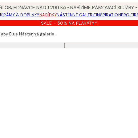
I OBJEDNÁVCE NAD 1 299 Kč • NABÍZÍME RÁMOVACÍ SLUŽBY •
NĚ
RÁMY & DOPLŇKY
NABÍDKY
NÁSTĚNNÉ GALERIE
INSPIRATION
PRO FIR
SALE - 50% NA PLAKÁTY*
Baby Blue Nástěnná galerie