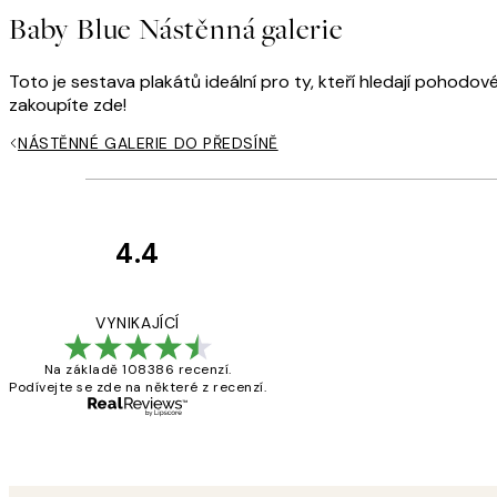
Baby Blue Nástěnná galerie
Toto je sestava plakátů ideální pro ty, kteří hledají pohodov
zakoupíte zde!
NÁSTĚNNÉ GALERIE DO PŘEDSÍNĚ
4.4
Recenze
zákazníků
Perfection
VYNIKAJÍCÍ
Na základě 108386 recenzí.
Podívejte se zde na některé z recenzí.
3 dub
Lucia D