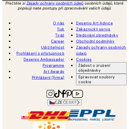
Přečtěte si
Zásady ochrany osobních údajů
osobních údajů, které
popisují naše postupy při zpracovávání vašich údajů
O nás
Desenio Art Advice
Tisk
Zákaznický servis
Tiráž
Sledování objednávky
Career
Obchodní podmínky
Udržitelnost
Zásady ochrany osobních
Prohlášení o přístupnosti
údajů
Desenio Ambassador
Cookies
Programme
Žádost o zrušení
objednávky
Art Awards
Spravovat soubory
Přihlášení (firma)
cookie
CZE
ČESKÝ