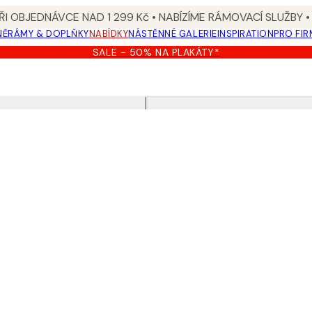
I OBJEDNÁVCE NAD 1 299 Kč • NABÍZÍME RÁMOVACÍ SLUŽBY •
NĚ
RÁMY & DOPLŇKY
NABÍDKY
NÁSTĚNNÉ GALERIE
INSPIRATION
PRO FIR
SALE - 50% NA PLAKÁTY*