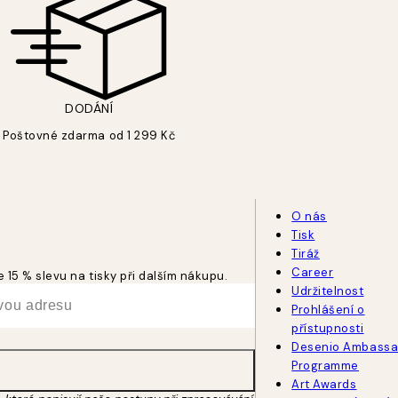
DODÁNÍ
Poštovné zdarma od 1 299 Kč
O nás
Tisk
Tiráž
Career
 15 % slevu na tisky při dalším nákupu.
Udržitelnost
Prohlášení o
přístupnosti
Desenio Ambassa
Programme
Art Awards