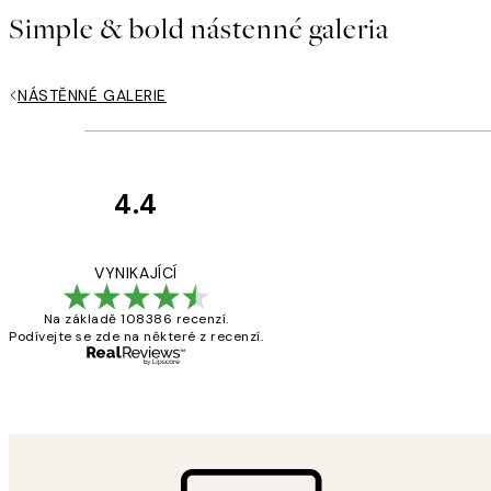
Simple & bold nástenné galeria
NÁSTĚNNÉ GALERIE
4.4
Recenze
zákazníků
Perfection
VYNIKAJÍCÍ
Na základě 108386 recenzí.
Podívejte se zde na některé z recenzí.
3 dub
Lucia D