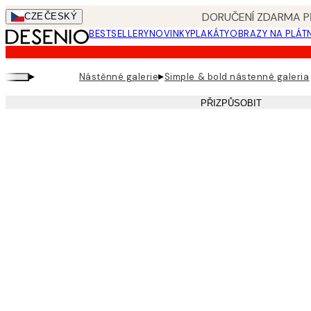
Skip
DORUČENÍ ZDARMA PŘ
CZE
ČESKÝ
to
BESTSELLERY
NOVINKY
PLAKÁTY
OBRAZY NA PLÁT
main
content.
▸
▸
Nástěnné galerie
Simple & bold nástenné galeria
PŘIZPŮSOBIT