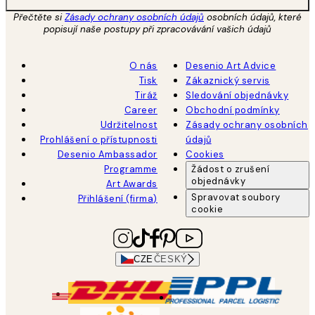
Přečtěte si
Zásady ochrany osobních údajů
osobních údajů, které
popisují naše postupy při zpracovávání vašich údajů
O nás
Desenio Art Advice
Tisk
Zákaznický servis
Tiráž
Sledování objednávky
Career
Obchodní podmínky
Udržitelnost
Zásady ochrany osobních
Prohlášení o přístupnosti
údajů
Desenio Ambassador
Cookies
Programme
Žádost o zrušení
objednávky
Art Awards
Spravovat soubory
Přihlášení (firma)
cookie
CZE
ČESKÝ