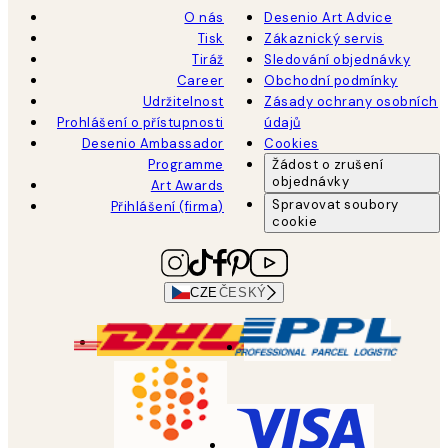
O nás
Desenio Art Advice
Tisk
Zákaznický servis
Tiráž
Sledování objednávky
Career
Obchodní podmínky
Udržitelnost
Zásady ochrany osobních
Prohlášení o přístupnosti
údajů
Desenio Ambassador
Cookies
Programme
Žádost o zrušení
objednávky
Art Awards
Spravovat soubory
Přihlášení (firma)
cookie
CZE
ČESKÝ