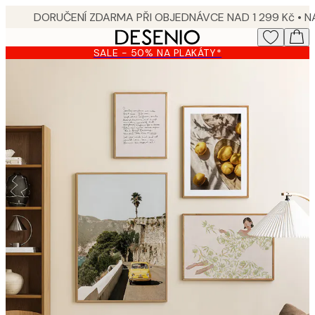
Skip
to
main
SALE - 50% NA PLAKÁTY*
content.