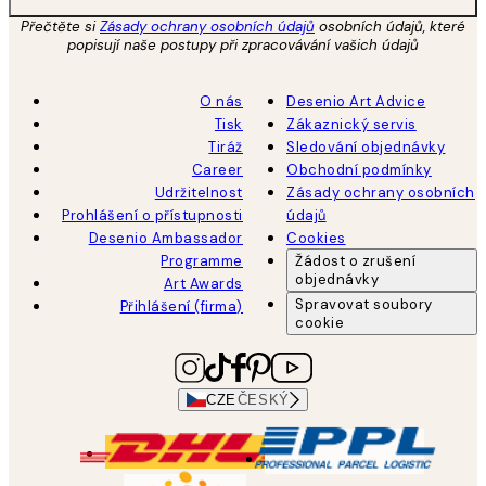
Přečtěte si
Zásady ochrany osobních údajů
osobních údajů, které
popisují naše postupy při zpracovávání vašich údajů
O nás
Desenio Art Advice
Tisk
Zákaznický servis
Tiráž
Sledování objednávky
Career
Obchodní podmínky
Udržitelnost
Zásady ochrany osobních
Prohlášení o přístupnosti
údajů
Desenio Ambassador
Cookies
Programme
Žádost o zrušení
objednávky
Art Awards
Spravovat soubory
Přihlášení (firma)
cookie
CZE
ČESKÝ