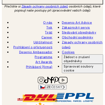
Přečtěte si
Zásady ochrany osobních údajů
osobních údajů, které
popisují naše postupy při zpracovávání vašich údajů
O nás
Desenio Art Advice
Tisk
Zákaznický servis
Tiráž
Sledování objednávky
Career
Obchodní podmínky
Udržitelnost
Zásady ochrany osobních
Prohlášení o přístupnosti
údajů
Desenio Ambassador
Cookies
Programme
Žádost o zrušení
objednávky
Art Awards
Spravovat soubory
Přihlášení (firma)
cookie
CZE
ČESKÝ