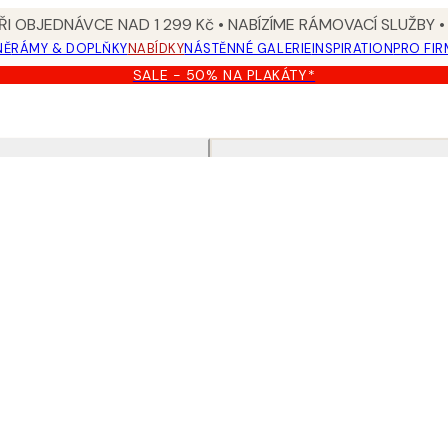
I OBJEDNÁVCE NAD 1 299 Kč • NABÍZÍME RÁMOVACÍ SLUŽBY •
NĚ
RÁMY & DOPLŇKY
NABÍDKY
NÁSTĚNNÉ GALERIE
INSPIRATION
PRO FIR
SALE - 50% NA PLAKÁTY*