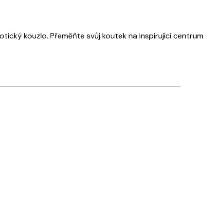
otický kouzlo. Přeměňte svůj koutek na inspirující centrum
Ověřený kupující
Rychlé
18 bře
Tereza S