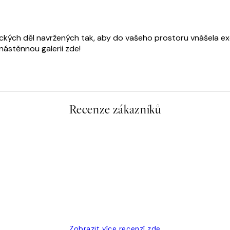
leckých děl navržených tak, aby do vašeho prostoru vnášela ex
nástěnnou galerii zde!
Recenze zákazníků
Zobrazit více recenzí zde