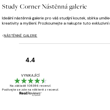
Study Corner Nástěnná galerie
Ideální nástěnná galerie pro váš studijní koutek, sbírka umě
kreativity a myšlení. Prozkoumejte a nakupte tuto exkluzivní 
NÁSTĚNNÉ GALERIE
4.4
Recenze
zákazníků
Perfection
VYNIKAJÍCÍ
Na základě 108386 recenzí.
Podívejte se zde na některé z recenzí.
3 dub
Lucia D