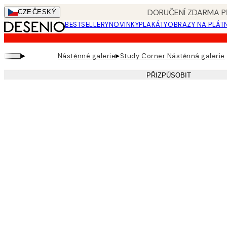
Skip
DORUČENÍ ZDARMA PŘ
CZE
ČESKÝ
to
BESTSELLERY
NOVINKY
PLAKÁTY
OBRAZY NA PLÁT
main
content.
▸
▸
Nástěnné galerie
Study Corner Nástěnná galerie
PŘIZPŮSOBIT