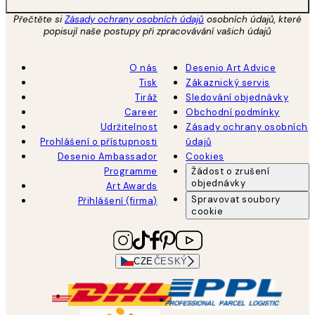
Přečtěte si
Zásady ochrany osobních údajů
osobních údajů, které
popisují naše postupy při zpracovávání vašich údajů
O nás
Desenio Art Advice
Tisk
Zákaznický servis
Tiráž
Sledování objednávky
Career
Obchodní podmínky
Udržitelnost
Zásady ochrany osobních
Prohlášení o přístupnosti
údajů
Desenio Ambassador
Cookies
Programme
Žádost o zrušení
objednávky
Art Awards
Spravovat soubory
Přihlášení (firma)
cookie
CZE
ČESKÝ