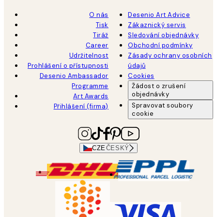
O nás
Desenio Art Advice
Tisk
Zákaznický servis
Tiráž
Sledování objednávky
Career
Obchodní podmínky
Udržitelnost
Zásady ochrany osobních
Prohlášení o přístupnosti
údajů
Desenio Ambassador
Cookies
Programme
Žádost o zrušení
objednávky
Art Awards
Spravovat soubory
Přihlášení (firma)
cookie
CZE
ČESKÝ