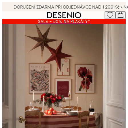
Skip
to
main
SALE - 50% NA PLAKÁTY*
content.