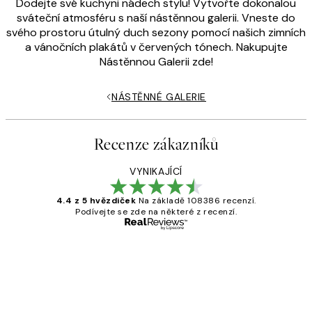
Dodejte své kuchyni nádech stylu! Vytvořte dokonalou
sváteční atmosféru s naší nástěnnou galerii. Vneste do
svého prostoru útulný duch sezony pomocí našich zimních
a vánočních plakátů v červených tónech. Nakupujte
Nástěnnou Galerii zde!
NÁSTĚNNÉ GALERIE
Recenze zákazníků
VYNIKAJÍCÍ
4.4 z 5 hvězdiček
Na základě 108386 recenzí.
Podívejte se zde na některé z recenzí.
Ověřený kupující
Recenze
zákazníků
Perfection