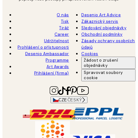
O nás
Desenio Art Advice
Tisk
Zákaznický servis
Tiráž
Sledování objednávky
Career
Obchodní podmínky
Udržitelnost
Zásady ochrany osobních
Prohlášení o přístupnosti
údajů
Desenio Ambassador
Cookies
Programme
Žádost o zrušení
objednávky
Art Awards
Spravovat soubory
Přihlášení (firma)
cookie
CZE
ČESKÝ