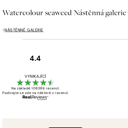
Watercolour seaweed Nástěnná galerie
NÁSTĚNNÉ GALERIE
4.4
Recenze
zákazníků
Perfection
VYNIKAJÍCÍ
Na základě 108386 recenzí.
Podívejte se zde na některé z recenzí.
3 dub
Lucia D