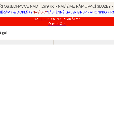
I OBJEDNÁVCE NAD 1 299 Kč • NABÍZÍME RÁMOVACÍ SLUŽBY •
NĚ
RÁMY & DOPLŇKY
NABÍDKY
NÁSTĚNNÉ GALERIE
INSPIRATION
PRO FIR
SALE - 50% NA PLAKÁTY*
0 min
0 s
Platné
do:
 galerie
2026-
08-
09