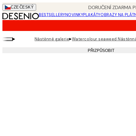
Skip
DORUČENÍ ZDARMA PŘ
CZE
ČESKÝ
to
BESTSELLERY
NOVINKY
PLAKÁTY
OBRAZY NA PLÁT
main
content.
▸
▸
Nástěnné galerie
Watercolour seaweed Nástěnná
PŘIZPŮSOBIT