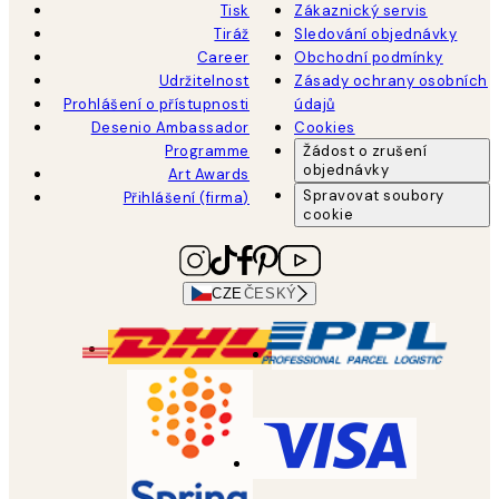
Tisk
Zákaznický servis
Tiráž
Sledování objednávky
Career
Obchodní podmínky
Udržitelnost
Zásady ochrany osobních
Prohlášení o přístupnosti
údajů
Desenio Ambassador
Cookies
Programme
Žádost o zrušení
objednávky
Art Awards
Spravovat soubory
Přihlášení (firma)
cookie
CZE
ČESKÝ