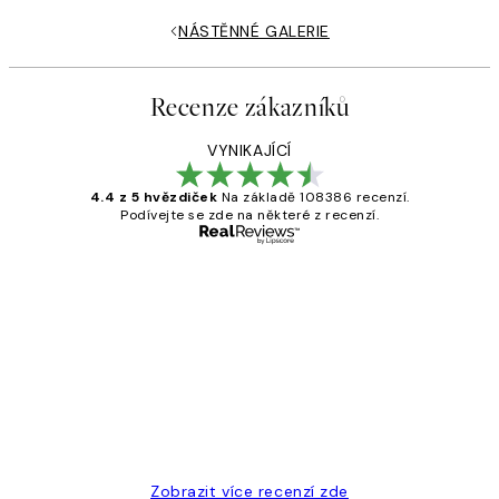
NÁSTĚNNÉ GALERIE
Recenze zákazníků
VYNIKAJÍCÍ
4.4 z 5 hvězdiček
Na základě 108386 recenzí.
Podívejte se zde na některé z recenzí.
Ověřený kupující
Recenze
zákazníků
Perfection
3 dub
Lucia D
Zobrazit více recenzí zde