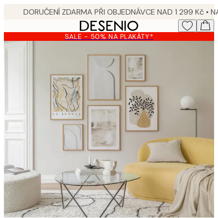
Skip
to
main
SALE - 50% NA PLAKÁTY*
content.