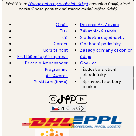
Přečtěte si
Zásady ochrany osobních údajů
osobních údajů, které
popisují naše postupy při zpracovávání vašich údajů
O nás
Desenio Art Advice
Tisk
Zákaznický servis
Tiráž
Sledování objednávky
Career
Obchodní podmínky
Udržitelnost
Zásady ochrany osobních
Prohlášení o přístupnosti
údajů
Desenio Ambassador
Cookies
Programme
Žádost o zrušení
objednávky
Art Awards
Spravovat soubory
Přihlášení (firma)
cookie
CZE
ČESKÝ