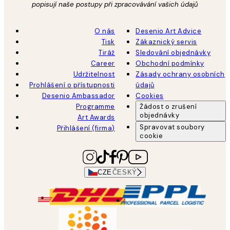
popisují naše postupy při zpracovávání vašich údajů
O nás
Desenio Art Advice
Tisk
Zákaznický servis
Tiráž
Sledování objednávky
Career
Obchodní podmínky
Udržitelnost
Zásady ochrany osobních
Prohlášení o přístupnosti
údajů
Desenio Ambassador
Cookies
Programme
Žádost o zrušení
objednávky
Art Awards
Spravovat soubory
Přihlášení (firma)
cookie
CZE
ČESKÝ