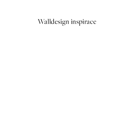
Od 598 Kč
Walldesign inspirace