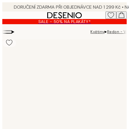
Skip
to
main
SALE - 50% NA PLAKÁTY*
content.
▸
▸
Květiny
Redon - Vas
Product
images