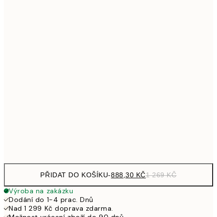
Bez rámu
PŘIDAT DO KOŠÍKU
-
888,30 KČ
1 269 KČ
Výroba na zakázku
Dodání do 1-4 prac. Dnů
Nad 1 299 Kč doprava zdarma.
Možnost vrácení zboží do 90 dnů