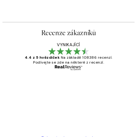
Recenze zákazníků
VYNIKAJÍCÍ
4.4 z 5 hvězdiček
Na základě 108386 recenzí.
Podívejte se zde na některé z recenzí.
Ověřený kupující
Recenze
zákazníků
Perfection
3 dub
Lucia D