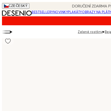
Skip
DORUČENÍ ZDARMA PŘ
CZE
ČESKÝ
to
BESTSELLERY
NOVINKY
PLAKÁTY
OBRAZY NA PLÁT
main
content.
▸
▸
Zelené rostliny
Bei