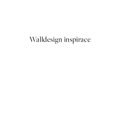
Cottongrass Plakát
Od 161 Kč
322 Kč
Walldesign inspirace