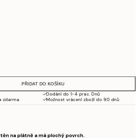
1 609,30 Kč
2 299 Kč
Bez rámu
PŘIDAT DO KOŠÍKU
Dodání do 1-4 prac. Dnů
a zdarma.
Možnost vrácení zboží do 90 dnů
štěn na plátně a má plochý povrch.