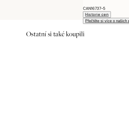
CAN16737-5
Historie cen
Přečtěte si více o našich
Ostatní si také koupili