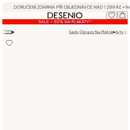
Skip
to
main
SALE - 50% NA PLAKÁTY*
content.
▸
▸
Sady Obrazů Na Plátně
Arty G
Product
images