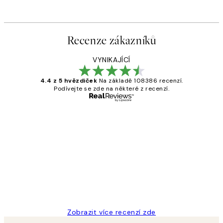
č
Od 598,80 Kč
998 Kč
Recenze zákazníků
VYNIKAJÍCÍ
4.4 z 5 hvězdiček
Na základě 108386 recenzí.
Podívejte se zde na některé z recenzí.
Ověřený kupující
Recenze
zákazníků
Perfection
3 dub
Lucia D
Zobrazit více recenzí zde