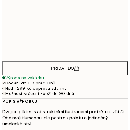
3 103,50
30x40 cm - Černý dřevěný rám
4 13
4 648,50
50x70 cm - Černý dřevěný rám
6 19
3 448,50
30x40 cm - Dubový dřevěný rám
4 59
5 173,50
50x70 cm - Dubový dřevěný rám
6 89
PŘIDAT DO
Výroba na zakázku
Dodání do 1-3 prac. Dnů
Nad 1 299 Kč doprava zdarma.
Možnost vrácení zboží do 90 dnů
POPIS VÝROBKU
Dvojice pláten s abstraktními ilustracemi portrétu a zátiší.
Obě mají tlumenou, ale pestrou paletu a jedinečný
umělecký styl.