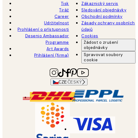
Tisk
Zákaznický servis
Tiráž
Sledování objednávky
Career
Obchodní podmínky
Udržitelnost
Zásady ochrany osobních
Prohlášení o přístupnosti
údajů
Desenio Ambassador
Cookies
Programme
Žádost o zrušení
objednávky
Art Awards
Spravovat soubory
Přihlášení (firma)
cookie
CZE
ČESKÝ