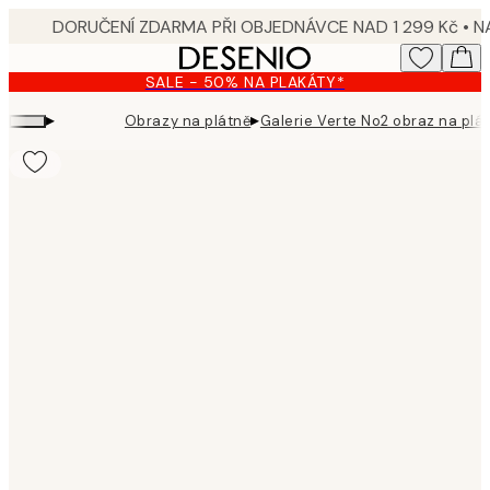
Skip
to
main
SALE - 50% NA PLAKÁTY*
content.
▸
▸
Obrazy na plátně
Galerie Verte No2 obraz na plá
Product
images