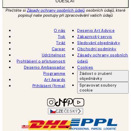
ODESLAT
Přečtěte si
Zásady ochrany osobních údajů
osobních údajů, které
popisují naše postupy při zpracovávání vašich údajů
O nás
Desenio Art Advice
Tisk
Zákaznický servis
Tiráž
Sledování objednávky
Career
Obchodní podmínky
Udržitelnost
Zásady ochrany osobních
Prohlášení o přístupnosti
údajů
Desenio Ambassador
Cookies
Programme
Žádost o zrušení
objednávky
Art Awards
Spravovat soubory
Přihlášení (firma)
cookie
CZE
ČESKÝ