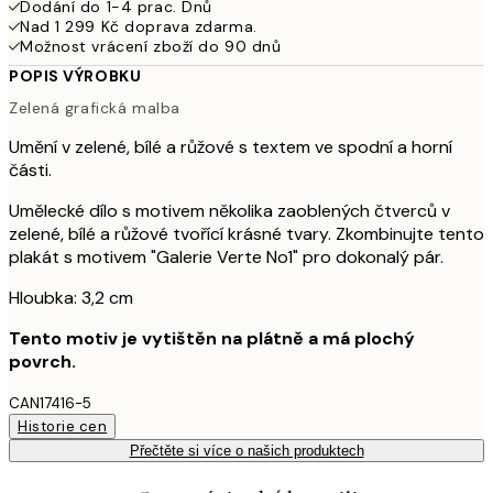
Dodání do 1-4 prac. Dnů
Nad 1 299 Kč doprava zdarma.
Možnost vrácení zboží do 90 dnů
POPIS VÝROBKU
Zelená grafická malba
Umění v zelené, bílé a růžové s textem ve spodní a horní
části.
Umělecké dílo s motivem několika zaoblených čtverců v
zelené, bílé a růžové tvořící krásné tvary. Zkombinujte tento
plakát s motivem "Galerie Verte No1" pro dokonalý pár.
Hloubka: 3,2 cm
Tento motiv je vytištěn na plátně a má plochý
povrch.
CAN17416-5
Historie cen
Přečtěte si více o našich produktech