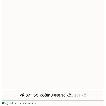
1 609,30
50x70 cm
2 29
Bez rámu
PŘIDAT DO KOŠÍKU
-
888,30 KČ
1 269 KČ
Výroba na zakázku