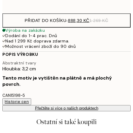
Bez rámu
PŘIDAT DO KOŠÍKU
-
888,30 KČ
1 269 KČ
Výroba na zakázku
Dodání do 1-4 prac. Dnů
Nad 1 299 Kč doprava zdarma.
Možnost vrácení zboží do 90 dnů
POPIS VÝROBKU
Abstraktní tvary
Hloubka: 3,2 cm
Tento motiv je vytištěn na plátně a má plochý
povrch.
CAN15198-5
Historie cen
Přečtěte si více o našich produktech
Ostatní si také koupili