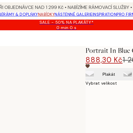
I OBJEDNÁVCE NAD 1 299 Kč • NABÍZÍME RÁMOVACÍ SLUŽBY •
NĚ
RÁMY & DOPLŇKY
NABÍDKY
NÁSTĚNNÉ GALERIE
INSPIRATION
PRO FIR
SALE - 50% NA PLAKÁTY*
0 min
0 s
Platné
do:
2026-
08-
Portrait In Blue
09
888,30 Kč
1 
Plakát
Vybrat velikost