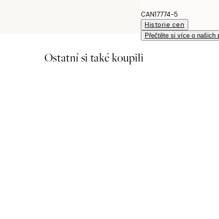
CAN17774-5
Historie cen
Přečtěte si více o našich
Ostatní si také koupili