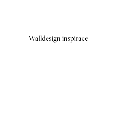
Cottongrass Plakát
Od 161 Kč
322 Kč
Walldesign inspirace