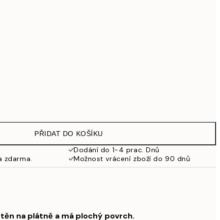
1 609,30 Kč
2 299 Kč
Bez rámu
PŘIDAT DO KOŠÍKU
Dodání do 1-4 prac. Dnů
a zdarma.
Možnost vrácení zboží do 90 dnů
štěn na plátně a má plochý povrch.