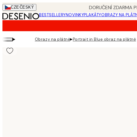
Skip
DORUČENÍ ZDARMA PŘ
CZE
ČESKÝ
to
BESTSELLERY
NOVINKY
PLAKÁTY
OBRAZY NA PLÁT
main
content.
▸
▸
Obrazy na plátně
Portrait in Blue obraz na plátně