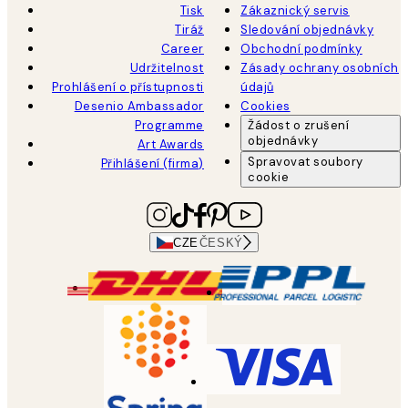
Tisk
Zákaznický servis
Tiráž
Sledování objednávky
Career
Obchodní podmínky
Udržitelnost
Zásady ochrany osobních
Prohlášení o přístupnosti
údajů
Desenio Ambassador
Cookies
Programme
Žádost o zrušení
objednávky
Art Awards
Spravovat soubory
Přihlášení (firma)
cookie
CZE
ČESKÝ