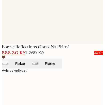
images
Forest Reflections Obraz Na Plátně
888,30 Kč
1 269 Kč
30%*
Plakát
Plátno
Vybrat velikost