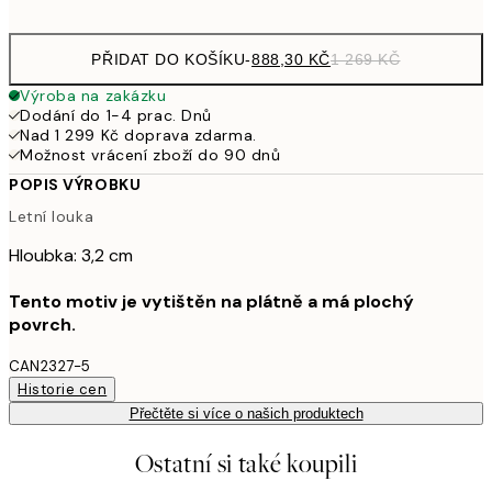
PŘIDAT DO KOŠÍKU
-
888,30 KČ
1 269 KČ
Výroba na zakázku
Dodání do 1-4 prac. Dnů
Nad 1 299 Kč doprava zdarma.
Možnost vrácení zboží do 90 dnů
POPIS VÝROBKU
Letní louka
Hloubka: 3,2 cm
Tento motiv je vytištěn na plátně a má plochý
povrch.
CAN2327-5
Historie cen
Přečtěte si více o našich produktech
Ostatní si také koupili