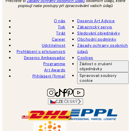
Přečtěte si
Zásady ochrany osobních údajů
osobních údajů, které
popisují naše postupy při zpracovávání vašich údajů
O nás
Desenio Art Advice
Tisk
Zákaznický servis
Tiráž
Sledování objednávky
Career
Obchodní podmínky
Udržitelnost
Zásady ochrany osobních
Prohlášení o přístupnosti
údajů
Desenio Ambassador
Cookies
Programme
Žádost o zrušení
objednávky
Art Awards
Spravovat soubory
Přihlášení (firma)
cookie
CZE
ČESKÝ