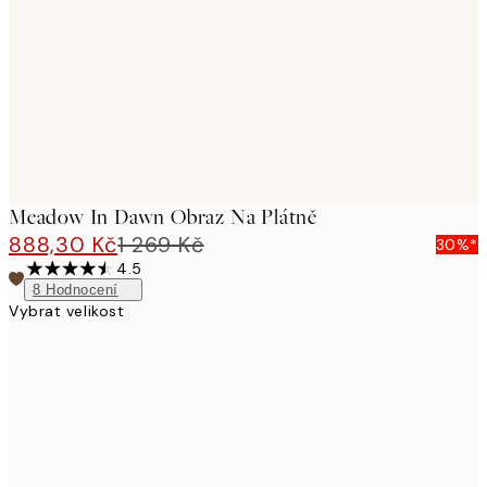
images
Meadow In Dawn Obraz Na Plátně
888,30 Kč
1 269 Kč
30%*
4.5
8
Hodnocení
Vybrat velikost