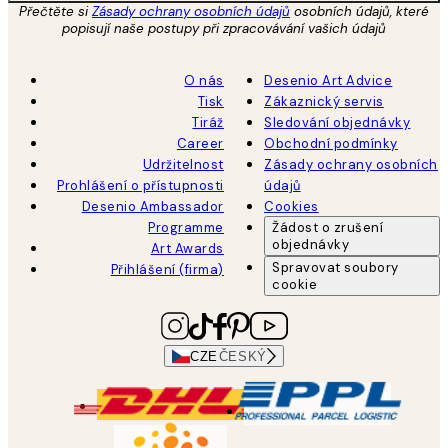
Přečtěte si
Zásady ochrany osobních údajů
osobních údajů, které
popisují naše postupy při zpracovávání vašich údajů
O nás
Desenio Art Advice
Tisk
Zákaznický servis
Tiráž
Sledování objednávky
Career
Obchodní podmínky
Udržitelnost
Zásady ochrany osobních
Prohlášení o přístupnosti
údajů
Desenio Ambassador
Cookies
Programme
Žádost o zrušení
objednávky
Art Awards
Spravovat soubory
Přihlášení (firma)
cookie
CZE
ČESKÝ