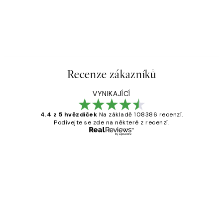
Recenze zákazníků
VYNIKAJÍCÍ
4.4 z 5 hvězdiček
Na základě 108386 recenzí.
Podívejte se zde na některé z recenzí.
Ověřený kupující
Recenze
zákazníků
Perfection
3 dub
Lucia D