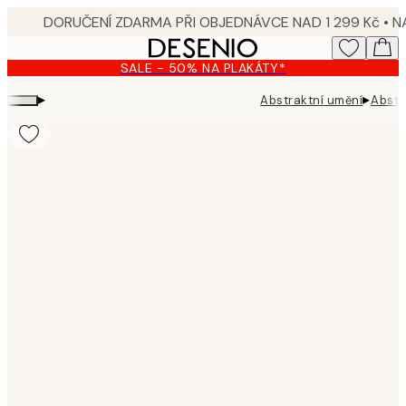
Skip
to
main
SALE - 50% NA PLAKÁTY*
content.
▸
▸
Abstraktní umění
Abstr
Product
images