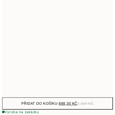
1 609,30
50x70 cm
2 29
Bez rámu
PŘIDAT DO KOŠÍKU
-
888,30 KČ
1 269 KČ
Výroba na zakázku