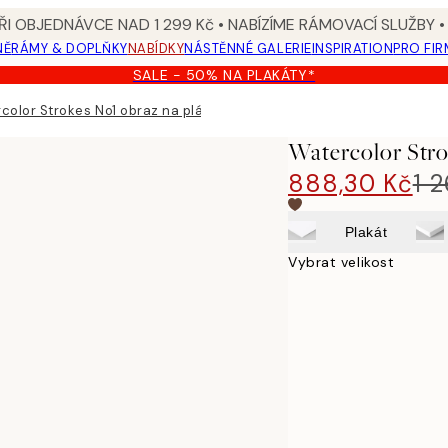
I OBJEDNÁVCE NAD 1 299 Kč • NABÍZÍME RÁMOVACÍ SLUŽBY •
NĚ
RÁMY & DOPLŇKY
NABÍDKY
NÁSTĚNNÉ GALERIE
INSPIRATION
PRO FIR
SALE - 50% NA PLAKÁTY*
color Strokes No1 obraz na plátně
Watercolor Stro
888,30 Kč
1 
Plakát
Vybrat velikost