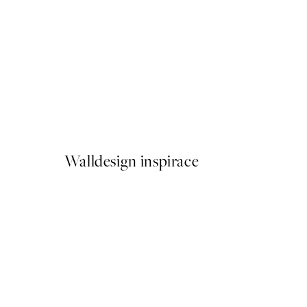
50%*
Traces of Light No1 Plakát
Od 179,50 Kč
359 Kč
Walldesign inspirace