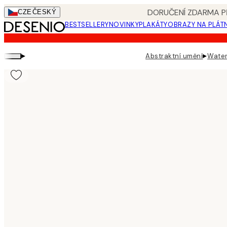
Skip
DORUČENÍ ZDARMA PŘ
CZE
ČESKÝ
to
BESTSELLERY
NOVINKY
PLAKÁTY
OBRAZY NA PLÁT
main
content.
▸
▸
Abstraktní umění
Water