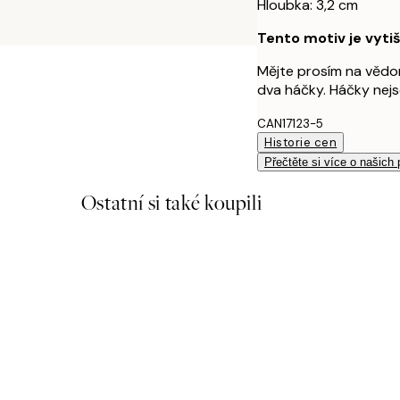
Hloubka: 3,2 cm
Tento motiv je vyti
Mějte prosím na vědom
dva háčky. Háčky nejs
CAN17123-5
Historie cen
Přečtěte si více o našich
Ostatní si také koupili