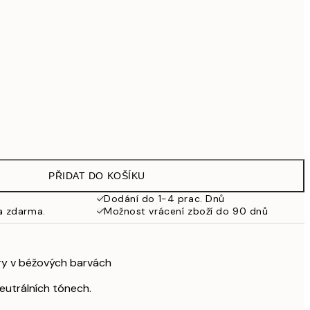
2 299 Kč
2 869,30 Kč
4 099 Kč
8 049,30 Kč
11 499 Kč
Bez rámu
PŘIDAT DO KOŠÍKU
Dodání do 1-4 prac. Dnů
a zdarma.
Možnost vrácení zboží do 90 dnů
ary v béžových barvách
neutrálních tónech.