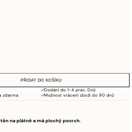
1 609,30 Kč
2 299 Kč
2 869,30 Kč
4 099 Kč
8 049,30 Kč
11 499 Kč
Bez rámu
PŘIDAT DO KOŠÍKU
Dodání do 1-4 prac. Dnů
a zdarma.
Možnost vrácení zboží do 90 dnů
štěn na plátně a má plochý povrch.