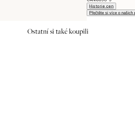
Historie cen
Přečtěte si více o našich
Ostatní si také koupili