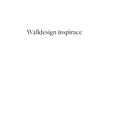
Cottongrass Plakát
Od 161 Kč
322 Kč
Walldesign inspirace