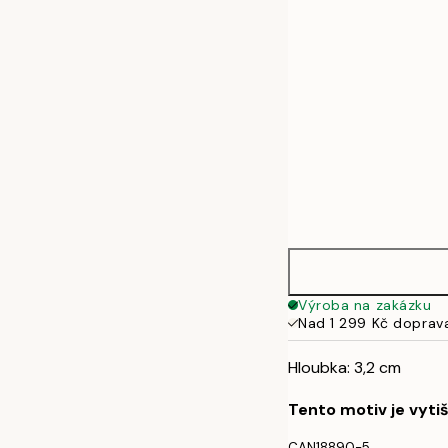
50x70 cm
70x100 cm
100x140 cm
Výroba na zakázku
Nad 1 299 Kč doprav
Hloubka: 3,2 cm
Tento motiv je vyti
CAN18890-5