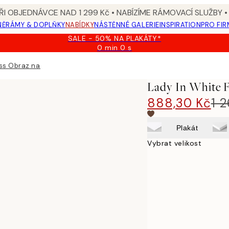
I OBJEDNÁVCE NAD 1 299 Kč • NABÍZÍME RÁMOVACÍ SLUŽBY •
NĚ
RÁMY & DOPLŇKY
NABÍDKY
NÁSTĚNNÉ GALERIE
INSPIRATION
PRO FIR
SALE - 50% NA PLAKÁTY*
0 min
0 s
Platné
do:
ess Obraz na plátně
2026-
08-
Lady In White F
09
888,30 Kč
1 
Plakát
Vybrat velikost