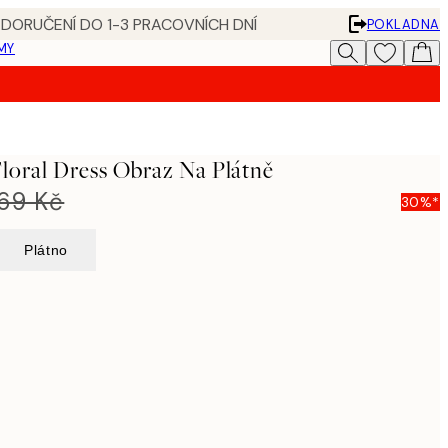
 DORUČENÍ DO 1-3 PRACOVNÍCH DNÍ
POKLADNA
MY
loral Dress Obraz Na Plátně
269 Kč
30%*
Plátno