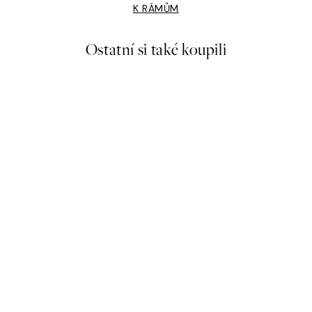
K RÁMŮM
Ostatní si také koupili