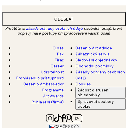
ODESLAT
Přečtěte si
Zásady ochrany osobních údajů
osobních údajů, které
popisují naše postupy při zpracovávání vašich údajů
O nás
Desenio Art Advice
Tisk
Zákaznický servis
Tiráž
Sledování objednávky
Career
Obchodní podmínky
Udržitelnost
Zásady ochrany osobních
Prohlášení o přístupnosti
údajů
Desenio Ambassador
Cookies
Programme
Žádost o zrušení
objednávky
Art Awards
Spravovat soubory
Přihlášení (firma)
cookie
CZE
ČESKÝ