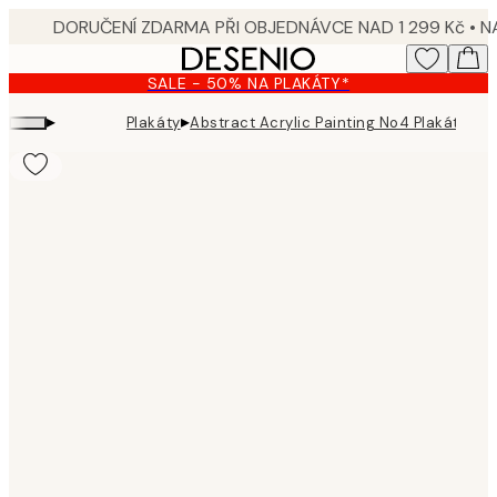
Skip
to
main
SALE - 50% NA PLAKÁTY*
content.
▸
▸
Plakáty
Abstract Acrylic Painting No4 Plakát
Product
images