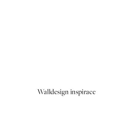
50%*
Abstract Lines No2 Plakát
Od 161 Kč
322 Kč
Walldesign inspirace