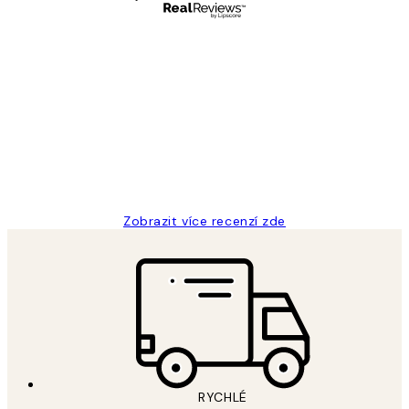
Ověřený kupující
Recenze
zákazníků
Perfection
3 dub
Lucia D
Zobrazit více recenzí zde
RYCHLÉ