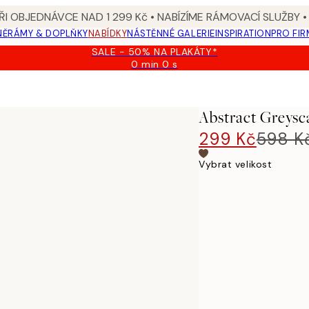
I OBJEDNÁVCE NAD 1 299 Kč • NABÍZÍME RÁMOVACÍ SLUŽBY •
NĚ
RÁMY & DOPLŇKY
NABÍDKY
NÁSTĚNNÉ GALERIE
INSPIRATION
PRO FIR
SALE - 50% NA PLAKÁTY*
0 min
0 s
Platné
do:
2026-
08-
Abstract Greysc
09
299 Kč
598 K
Vybrat velikost