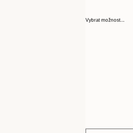
Vybrat možnost...
Frame
30x40 cm
options
50x70 cm