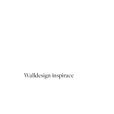
-40%
Trace of Light Sada Plakátů
Od 386,40 Kč
644 Kč
Walldesign inspirace