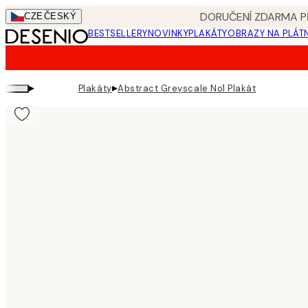
Skip
DORUČENÍ ZDARMA PŘ
CZE
ČESKÝ
to
BESTSELLERY
NOVINKY
PLAKÁTY
OBRAZY NA PLÁT
main
content.
▸
▸
Plakáty
Abstract Greyscale No1 Plakát