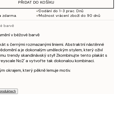
PŘIDAT DO KOŠÍKU
Dodání do 1-3 prac. Dnů
a zdarma.
Možnost vrácení zboží do 90 dnů
dé barvě
umění v béžové barvě
kát s černými rozmazanými liniemi. Abstraktní nástěnné
vědomění a je dokonalým uměleckým stylem, který oživí
mu trendy skandinávský styl! Zkombinujte tento plakát s
eyscale No2' a vytvořte tak dokonalou kombinaci.
ílým okrajem, který pěkně lemuje motiv.
 produktech