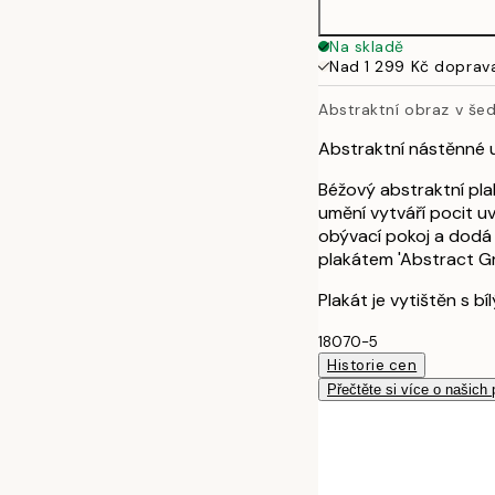
Na skladě
Nad 1 299 Kč doprav
Abstraktní obraz v še
Abstraktní nástěnné 
Béžový abstraktní pla
umění vytváří pocit u
obývací pokoj a dodá 
plakátem 'Abstract Gr
Plakát je vytištěn s b
18070-5
Historie cen
Přečtěte si více o našich