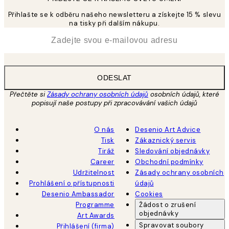
Přihlašte se k odběru našeho newsletteru a získejte 15 % slevu
na tisky při dalším nákupu.
*
Email
ODESLAT
Přečtěte si
Zásady ochrany osobních údajů
osobních údajů, které
popisují naše postupy při zpracovávání vašich údajů
O nás
Desenio Art Advice
Tisk
Zákaznický servis
Tiráž
Sledování objednávky
Career
Obchodní podmínky
Udržitelnost
Zásady ochrany osobních
Prohlášení o přístupnosti
údajů
Desenio Ambassador
Cookies
Programme
Žádost o zrušení
objednávky
Art Awards
Spravovat soubory
Přihlášení (firma)