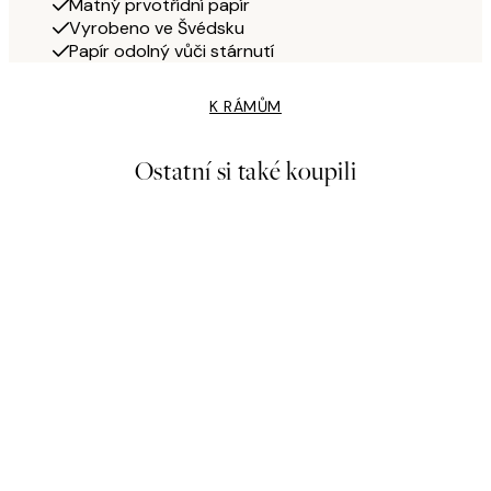
Matný prvotřídní papír
Vyrobeno ve Švédsku
Papír odolný vůči stárnutí
K RÁMŮM
Ostatní si také koupili