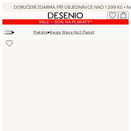
Skip
to
main
SALE - 50% NA PLAKÁTY*
content.
▸
▸
Plakáty
Beige Wave No2 Plakát
Product
images