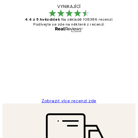
VYNIKAJÍCÍ
4.4 z 5 hvězdiček
Na základě 108386 recenzí.
Podívejte se zde na některé z recenzí.
Ověřený kupující
Recenze
zákazníků
Perfection
3 dub
Lucia D
Zobrazit více recenzí zde