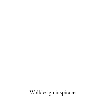
50%*
Beige Impression No1 Plakát
Od 299 Kč
598 Kč
Walldesign inspirace