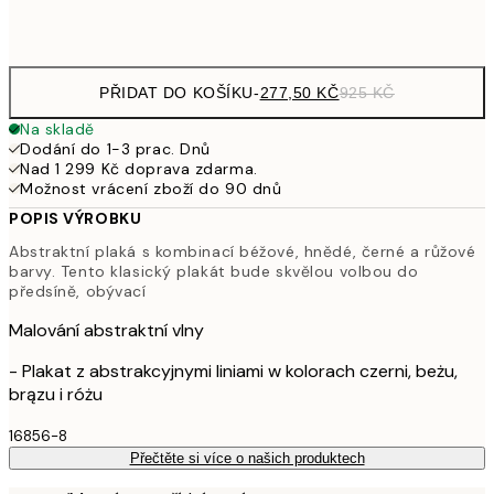
Frame
options
PŘIDAT DO KOŠÍKU
-
277,50 KČ
925 KČ
Na skladě
Dodání do 1-3 prac. Dnů
Nad 1 299 Kč doprava zdarma.
Možnost vrácení zboží do 90 dnů
POPIS VÝROBKU
Abstraktní plaká s kombinací béžové, hnědé, černé a růžové
barvy. Tento klasický plakát bude skvělou volbou do
předsíně, obývací
Malování abstraktní vlny
- Plakat z abstrakcyjnymi liniami w kolorach czerni, beżu,
brązu i różu
16856-8
Přečtěte si více o našich produktech