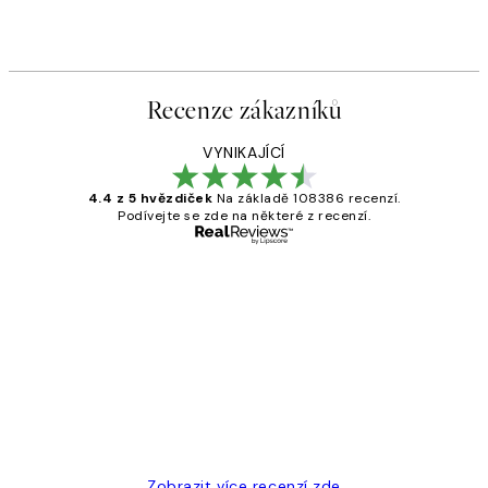
Recenze zákazníků
VYNIKAJÍCÍ
4.4 z 5 hvězdiček
Na základě 108386 recenzí.
Podívejte se zde na některé z recenzí.
Ověřený kupující
Recenze
zákazníků
Perfection
3 dub
Lucia D
Zobrazit více recenzí zde