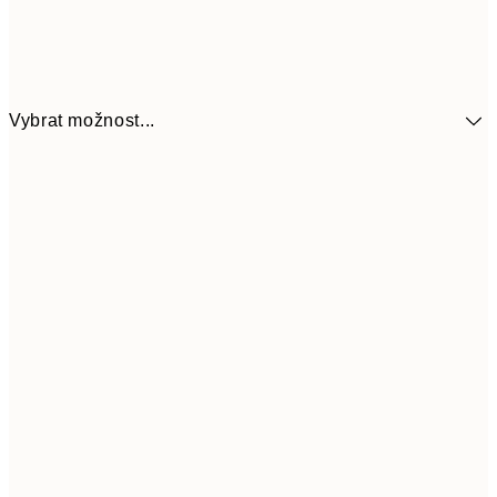
Vybrat možnost...
30x40 cm
598