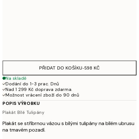
50x70 cm
979
100x150 cm
2 615
Frame
options
PŘIDAT DO KOŠÍKU
-
598 KČ
Na skladě
Dodání do 1-3 prac. Dnů
Nad 1 299 Kč doprava zdarma.
Možnost vrácení zboží do 90 dnů
POPIS VÝROBKU
Plakát Bílé Tulipány
Plakát se stříbrnou vázou s bílými tulipány na bílém ubrusu
na tmavém pozadí.