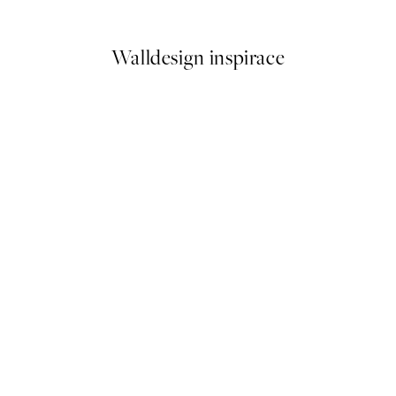
Od 249,50 Kč
499 Kč
Walldesign inspirace