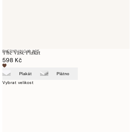
images
EVERYTHING IS ART
The Vase Plakát
598 Kč
Plakát
Plátno
Vybrat velikost