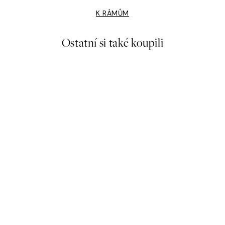
K RÁMŮM
Ostatní si také koupili