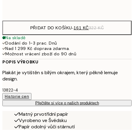
Frame
options
PŘIDAT DO KOŠÍKU
-
161 KČ
322 KČ
Na skladě
Dodání do 1-3 prac. Dnů
Nad 1 299 Kč doprava zdarma.
Možnost vrácení zboží do 90 dnů
POPIS VÝROBKU
Plakát je vytištěn s bílým okrajem, který pěkně lemuje
design.
13822-4
Historie cen
Přečtěte si více o našich produktech
Matný prvotřídní papír
Vyrobeno ve Švédsku
Papír odolný vůči stárnutí