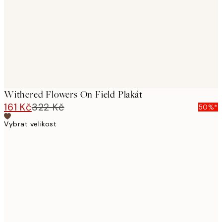
Withered Flowers On Field Plakát
161 Kč
322 Kč
50%*
Vybrat velikost