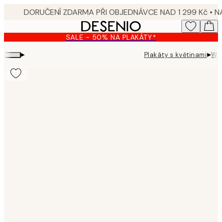
Skip
to
main
SALE - 50% NA PLAKÁTY*
content.
▸
▸
Plakáty s květinami
Wit
Product
images