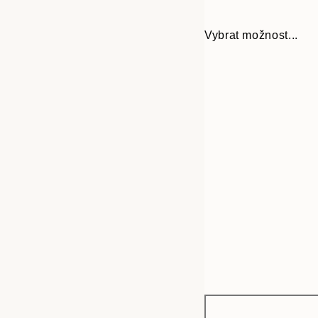
Vybrat možnost...
Frame
21x30 cm
options
50x70 cm