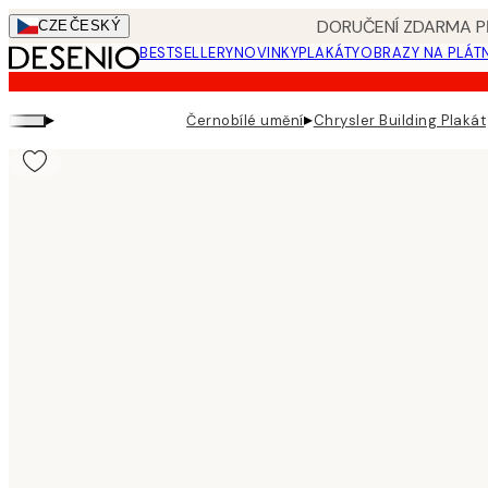
Skip
DORUČENÍ ZDARMA PŘ
CZE
ČESKÝ
to
BESTSELLERY
NOVINKY
PLAKÁTY
OBRAZY NA PLÁT
main
content.
▸
▸
Černobílé umění
Chrysler Building Plakát