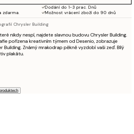
Dodání do 1-3 prac. Dnů
a zdarma.
Možnost vrácení zboží do 90 dnů
grafií Chrysler Building
teré nikdy nespí, najdete slavnou budovu Chrysler Building.
afie pořízena kreativním týmem od Desenio, zobrazuje
r Building. Známý mrakodrap pěkně vyzdobí vaši zeď. Bílý
iv plakátu.
 produktech