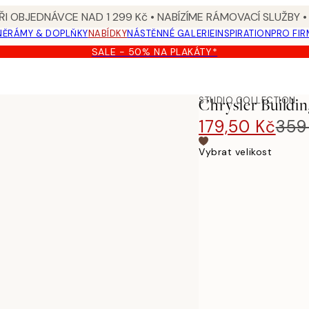
I OBJEDNÁVCE NAD 1 299 Kč • NABÍZÍME RÁMOVACÍ SLUŽBY •
NĚ
RÁMY & DOPLŇKY
NABÍDKY
NÁSTĚNNÉ GALERIE
INSPIRATION
PRO FIR
SALE - 50% NA PLAKÁTY*
STUDIO COLLECTION
Chrysler Buildin
179,50 Kč
359
Vybrat velikost