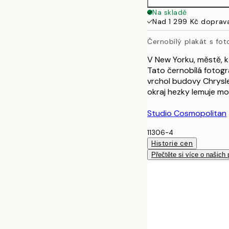
Na skladě
Nad 1 299 Kč doprav
Černobílý plakát s foto
V New Yorku, městě, k
Tato černobílá fotogr
vrchol budovy Chrysle
okraj hezky lemuje mot
Studio Cosmopolitan
11306-4
Historie cen
Přečtěte si více o našich