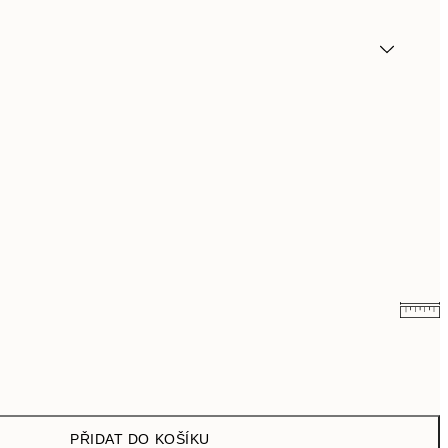
179,50 Kč
359 Kč
489,50 Kč
979 Kč
PŘIDAT DO KOŠÍKU