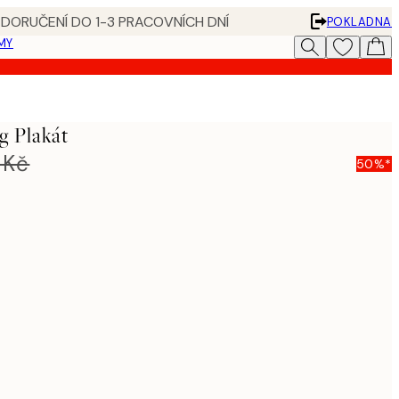
 DORUČENÍ DO 1-3 PRACOVNÍCH DNÍ
POKLADNA
MY
g Plakát
 Kč
50%*