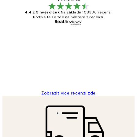
4.4 z 5 hvězdiček
Na základě 108386 recenzí.
Podívejte se zde na některé z recenzí.
Ověřený kupující
Recenze
zákazníků
Perfection
3 dub
Lucia D
Zobrazit více recenzí zde