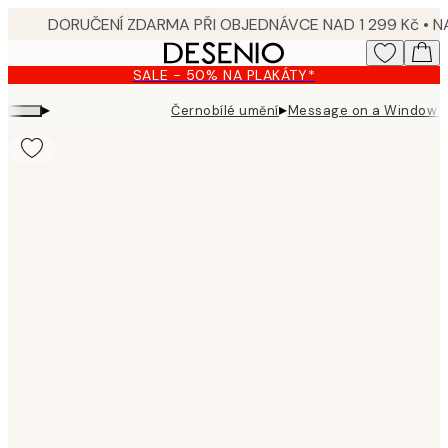
Skip
to
main
SALE - 50% NA PLAKÁTY*
content.
▸
▸
Černobílé umění
Message on a Window P
Product
images