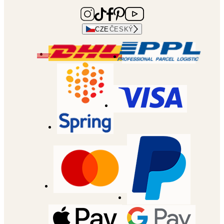
CZE
ČESKÝ