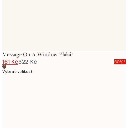
Message On A Window Plakát
161 Kč
322 Kč
50%*
Vybrat velikost