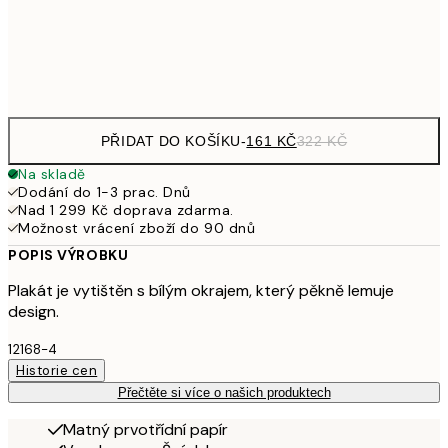
Frame
options
PŘIDAT DO KOŠÍKU
-
161 KČ
322 KČ
Na skladě
Dodání do 1-3 prac. Dnů
Nad 1 299 Kč doprava zdarma.
Možnost vrácení zboží do 90 dnů
POPIS VÝROBKU
Plakát je vytištěn s bílým okrajem, který pěkně lemuje
design.
12168-4
Historie cen
Přečtěte si více o našich produktech
Matný prvotřídní papír