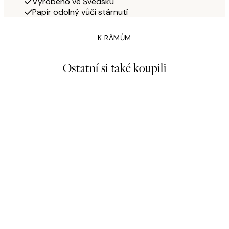
Vyrobeno ve Švédsku
Papír odolný vůči stárnutí
K RÁMŮM
Ostatní si také koupili