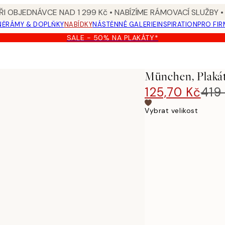
I OBJEDNÁVCE NAD 1 299 Kč • NABÍZÍME RÁMOVACÍ SLUŽBY •
NĚ
RÁMY & DOPLŇKY
NABÍDKY
NÁSTĚNNÉ GALERIE
INSPIRATION
PRO FIR
SALE - 50% NA PLAKÁTY*
München, Plaká
125,70 Kč
419
Vybrat velikost