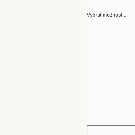
Vybrat možnost...
Frame
30x40 cm
options