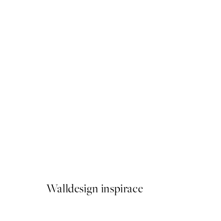
50%*
B&W Legs Plakát
Od 249,50 Kč
499 Kč
Walldesign inspirace