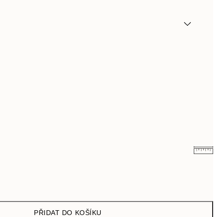
299 Kč
598 Kč
489,50 Kč
979 Kč
PŘIDAT DO KOŠÍKU