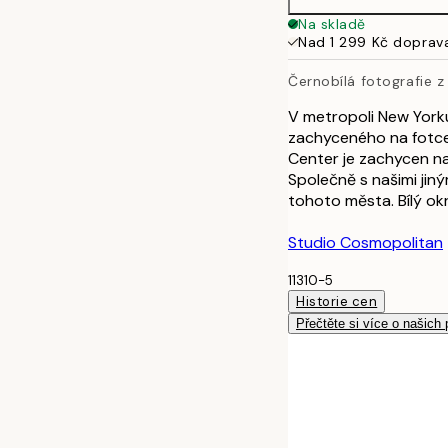
Na skladě
Nad 1 299 Kč doprav
Černobílá fotografie 
V metropoli New York
zachyceného na fotce.
Center je zachycen n
Společně s našimi jiný
tohoto města. Bílý okr
Studio Cosmopolitan
11310-5
Historie cen
Přečtěte si více o našich