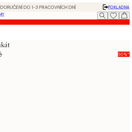
 DORUČENÍ DO 1-3 PRACOVNÍCH DNÍ
POKLADNA
MY
akát
č
50%*