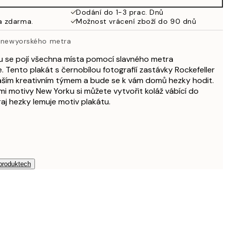
Dodání do 1-3 prac. Dnů
a zdarma.
Možnost vrácení zboží do 90 dnů
z newyorského metra
u se pojí všechna místa pomocí slavného metra
 Tento plakát s černobílou fotografií zastávky Rockefeller
aším kreativním týmem a bude se k vám domů hezky hodit.
mi motivy New Yorku si můžete vytvořit koláž vábící do
aj hezky lemuje motiv plakátu.
 produktech