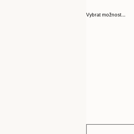
Vybrat možnost...
Frame
30x40 cm
options
50x70 cm