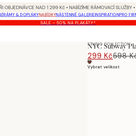
I OBJEDNÁVCE NAD 1 299 Kč • NABÍZÍME RÁMOVACÍ SLUŽBY •
NĚ
RÁMY & DOPLŇKY
NABÍDKY
NÁSTĚNNÉ GALERIE
INSPIRATION
PRO FIR
SALE - 50% NA PLAKÁTY*
STUDIO COLLECTION
NYC Subway Pl
299 Kč
598 K
Vybrat velikost