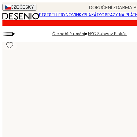
Skip
DORUČENÍ ZDARMA PŘ
CZE
ČESKÝ
to
BESTSELLERY
NOVINKY
PLAKÁTY
OBRAZY NA PLÁT
main
content.
▸
▸
Černobílé umění
NYC Subway Plakát