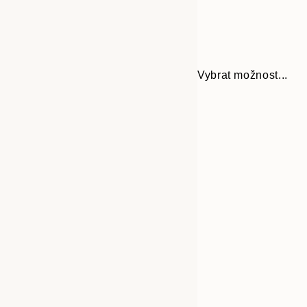
Vybrat možnost...
Frame
30x40 cm
options