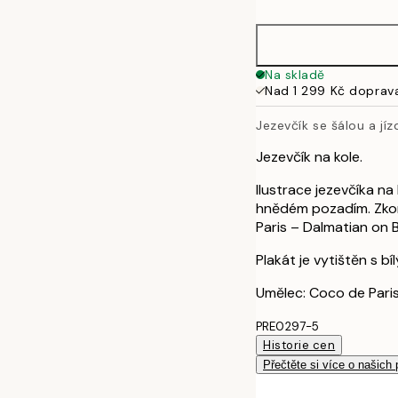
50x70 cm
Na skladě
Nad 1 299 Kč doprav
Jezevčík se šálou a jí
Jezevčík na kole.
Ilustrace jezevčíka n
hnědém pozadím. Zkom
Paris – Dalmatian on 
Plakát je vytištěn s b
Umělec: Coco de Pari
PRE0297-5
Historie cen
Přečtěte si více o našich