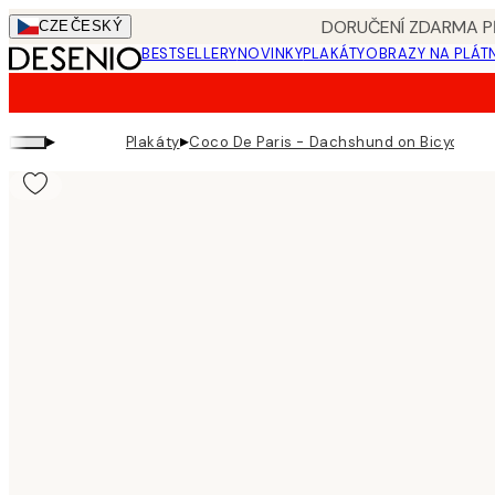
Skip
DORUČENÍ ZDARMA PŘ
CZE
ČESKÝ
to
BESTSELLERY
NOVINKY
PLAKÁTY
OBRAZY NA PLÁT
main
content.
▸
▸
Plakáty
Coco De Paris - Dachshund on Bicycle in 