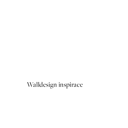
50%*
Here to Judge Plakát
Od 92 Kč
184 Kč
Walldesign inspirace