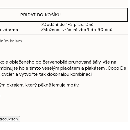
587,40 Kč
979 Kč
PŘIDAT DO KOŠÍKU
Dodání do 1-3 prac. Dnů
a zdarma.
Možnost vrácení zboží do 90 dnů
zdním kolem
a kole oblečeného do červenobílé pruhované šály, vše na
binujte ho s tímto veselým plakátem a plakátem „Coco De
Bicycle“ a vytvořte tak dokonalou kombinaci.
ílým okrajem, který pěkně lemuje motiv.
s
 produktech