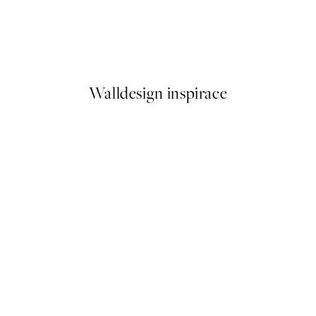
50%*
Flying Fox Plakát
Od 92 Kč
184 Kč
Walldesign inspirace