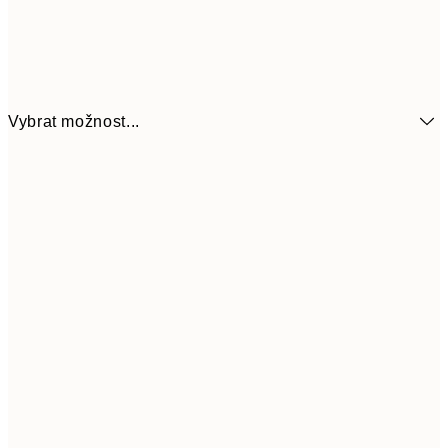
Vybrat možnost...
161
21x30 cm
32