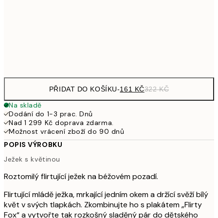
249,50
30x40 cm
49
Frame
options
PŘIDAT DO KOŠÍKU
-
161 KČ
322 KČ
Na skladě
Dodání do 1-3 prac. Dnů
Nad 1 299 Kč doprava zdarma.
Možnost vrácení zboží do 90 dnů
POPIS VÝROBKU
Ježek s květinou
Roztomilý flirtující ježek na béžovém pozadí.
Flirtující mládě ježka, mrkající jedním okem a držící svěží bílý
květ v svých tlapkách. Zkombinujte ho s plakátem „Flirty
Fox“ a vytvořte tak rozkošný sladěný pár do dětského