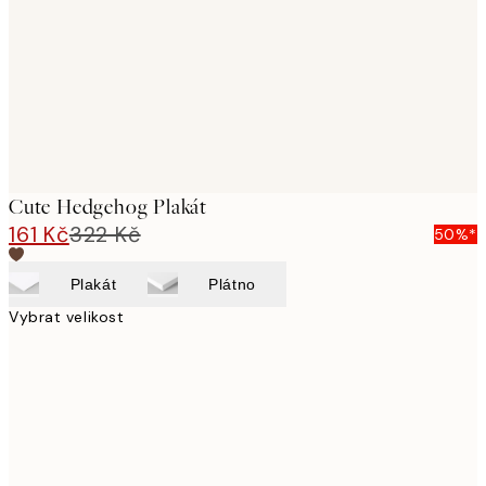
Cute Hedgehog Plakát
161 Kč
322 Kč
50%*
Plakát
Plátno
Vybrat velikost