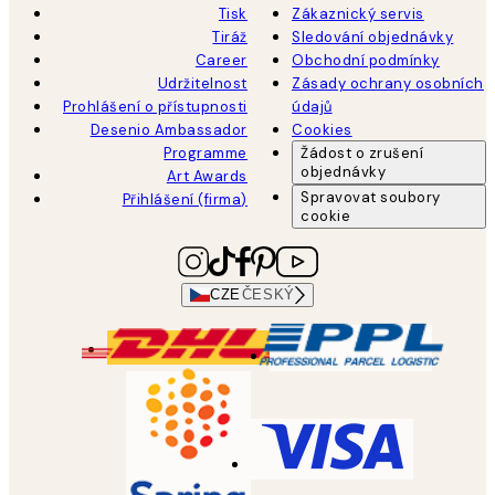
Tisk
Zákaznický servis
Tiráž
Sledování objednávky
Career
Obchodní podmínky
Udržitelnost
Zásady ochrany osobních
Prohlášení o přístupnosti
údajů
Desenio Ambassador
Cookies
Programme
Žádost o zrušení
objednávky
Art Awards
Spravovat soubory
Přihlášení (firma)
cookie
CZE
ČESKÝ