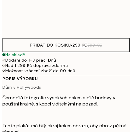
97
Frame
options
PŘIDAT DO KOŠÍKU
-
299 KČ
598 KČ
Na skladě
Dodání do 1-3 prac. Dnů
Nad 1 299 Kč doprava zdarma.
Možnost vrácení zboží do 90 dnů
POPIS VÝROBKU
Dům v Hollywoodu
Černobílá fotografie vysokých palem a bílé budovy v
pouštní krajině, s kopci viditelnými na pozadí.
Tento plakát má bílý okraj kolem obrazu, aby obraz pěkně
rámoval.