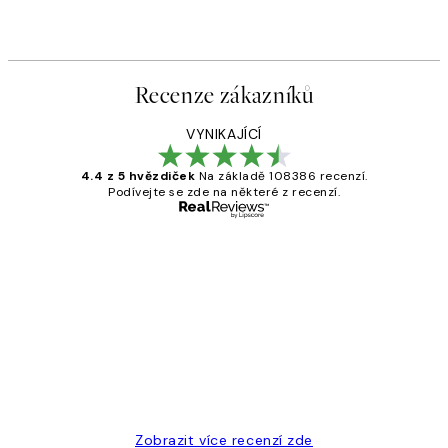
Recenze zákazníků
VYNIKAJÍCÍ
4.4 z 5 hvězdiček
Na základě 108386 recenzí.
Podívejte se zde na některé z recenzí.
Ověřený kupující
Recenze
zákazníků
Perfection
3 dub
Lucia D
Zobrazit více recenzí zde