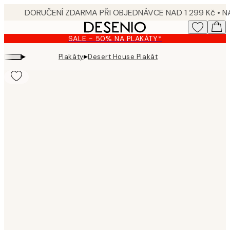
Skip
to
main
SALE - 50% NA PLAKÁTY*
content.
▸
▸
Plakáty
Desert House Plakát
Product
images