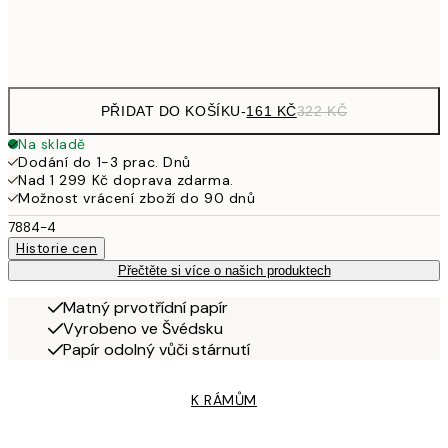
Frame
options
PŘIDAT DO KOŠÍKU
-
161 KČ
322 KČ
Na skladě
Dodání do 1-3 prac. Dnů
Nad 1 299 Kč doprava zdarma.
Možnost vrácení zboží do 90 dnů
7884-4
Historie cen
Přečtěte si více o našich produktech
Matný prvotřídní papír
Vyrobeno ve Švédsku
Papír odolný vůči stárnutí
K RÁMŮM