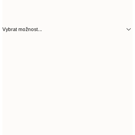
Vybrat možnost...
161
21x30 cm
32