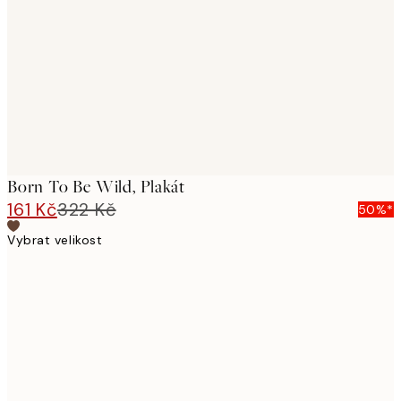
images
Born To Be Wild, Plakát
161 Kč
322 Kč
50%*
Vybrat velikost