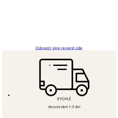
Recenze
zákazníků
Perfection
3 dub
Lucia D
Zobrazit více recenzí zde
RYCHLÉ
doručování 1-3 dní