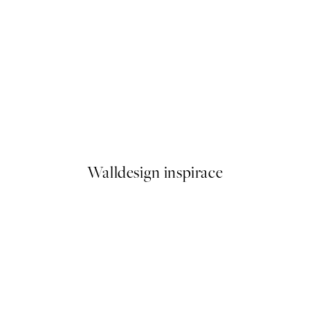
50%*
Hakuna Matata, Plakát
Od 92 Kč
184 Kč
Walldesign inspirace