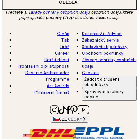
ODESLAT
Přečtěte si
Zásady ochrany osobních údajů
osobních údajů, které
popisují naše postupy při zpracovávání vašich údajů
O nás
Desenio Art Advice
Tisk
Zákaznický servis
Tiráž
Sledování objednávky
Career
Obchodní podmínky
Udržitelnost
Zásady ochrany osobních
Prohlášení o přístupnosti
údajů
Desenio Ambassador
Cookies
Programme
Žádost o zrušení
objednávky
Art Awards
Spravovat soubory
Přihlášení (firma)
cookie
CZE
ČESKÝ