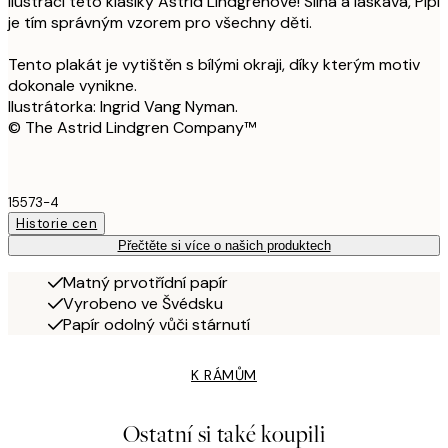
ilustrací této klasiky Astrid Lindgrenové! Silná a laskavá, Pipi
je tím správným vzorem pro všechny děti.
Tento plakát je vytištěn s bílými okraji, díky kterým motiv
dokonale vynikne.
Ilustrátorka: Ingrid Vang Nyman.
© The Astrid Lindgren Company™
15573-4
Historie cen
Přečtěte si více o našich produktech
Matný prvotřídní papír
Vyrobeno ve Švédsku
Papír odolný vůči stárnutí
K RÁMŮM
Ostatní si také koupili