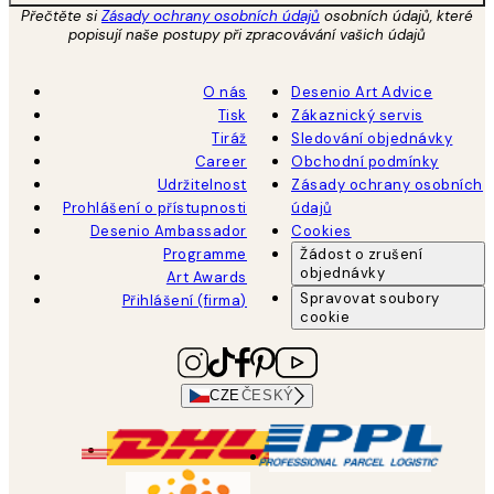
Přečtěte si
Zásady ochrany osobních údajů
osobních údajů, které
popisují naše postupy při zpracovávání vašich údajů
O nás
Desenio Art Advice
Tisk
Zákaznický servis
Tiráž
Sledování objednávky
Career
Obchodní podmínky
Udržitelnost
Zásady ochrany osobních
Prohlášení o přístupnosti
údajů
Desenio Ambassador
Cookies
Programme
Žádost o zrušení
objednávky
Art Awards
Spravovat soubory
Přihlášení (firma)
cookie
CZE
ČESKÝ