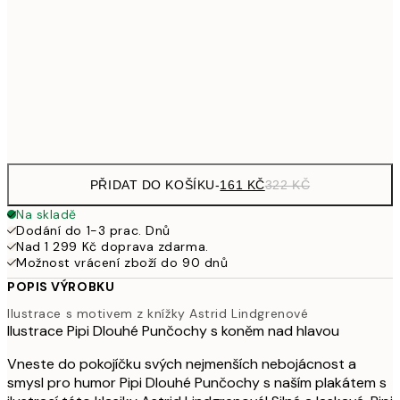
30x40 cm
49
462,50
50x70 cm
92
Frame
options
PŘIDAT DO KOŠÍKU
-
161 KČ
322 KČ
Na skladě
Dodání do 1-3 prac. Dnů
Nad 1 299 Kč doprava zdarma.
Možnost vrácení zboží do 90 dnů
POPIS VÝROBKU
Ilustrace s motivem z knížky Astrid Lindgrenové
Ilustrace Pipi Dlouhé Punčochy s koněm nad hlavou
Vneste do pokojíčku svých nejmenších nebojácnost a
smysl pro humor Pipi Dlouhé Punčochy s naším plakátem s