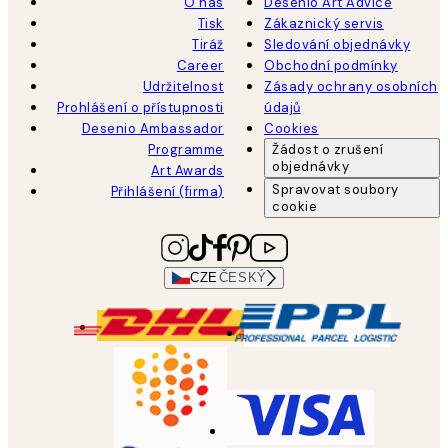
O nás
Desenio Art Advice
Tisk
Zákaznický servis
Tiráž
Sledování objednávky
Career
Obchodní podmínky
Udržitelnost
Zásady ochrany osobních
Prohlášení o přístupnosti
údajů
Desenio Ambassador
Cookies
Programme
Žádost o zrušení
objednávky
Art Awards
Spravovat soubory
Přihlášení (firma)
cookie
CZE
ČESKÝ