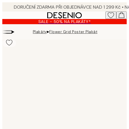
Skip
to
main
SALE - 50% NA PLAKÁTY*
content.
▸
▸
Plakáty
Flower Grid Poster Plakát
Product
images