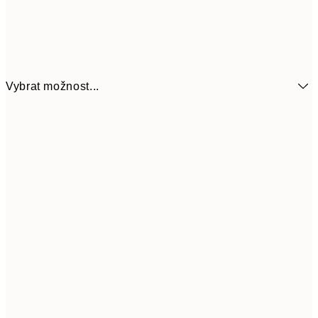
Vybrat možnost...
161
21x30 cm
32