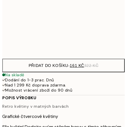
249,50
30x40 cm
49
462,50
50x70 cm
92
Frame
options
PŘIDAT DO KOŠÍKU
-
161 KČ
322 KČ
Na skladě
Dodání do 1-3 prac. Dnů
Nad 1 299 Kč doprava zdarma.
Možnost vrácení zboží do 90 dnů
POPIS VÝROBKU
Retro květiny v matných barvách
Grafické čtvercové květiny
Síla květin! Dodejte svým stěnám barvy s tímto zábavným