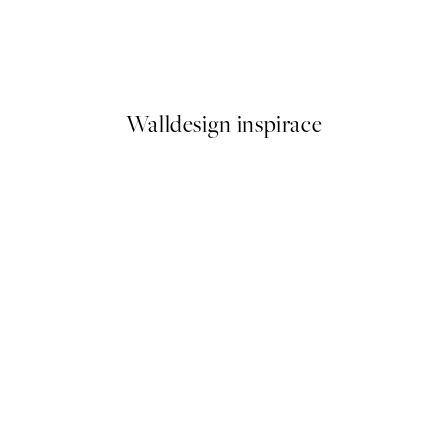
Autumn Allium Plakát
Od 161 Kč
322 Kč
Walldesign inspirace