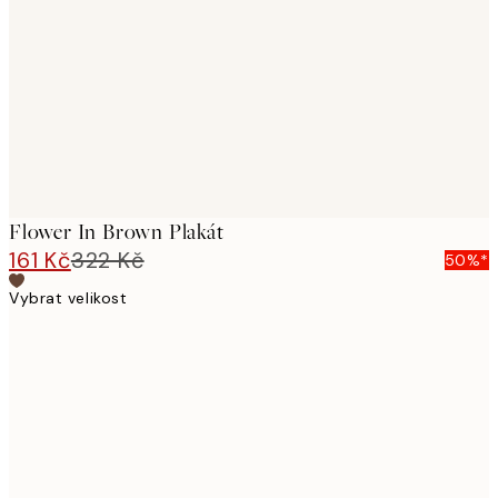
images
Flower In Brown Plakát
161 Kč
322 Kč
50%*
Vybrat velikost