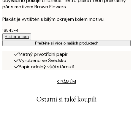
obývacího pokoje či ložnice. Tento plakát tvoří překrásný
pár s motivem Brown Flowers.
Plakát je vytištěn s bílým okrajem kolem motivu.
16843-4
Historie cen
Přečtěte si více o našich produktech
Matný prvotřídní papír
Vyrobeno ve Švédsku
Papír odolný vůči stárnutí
K RÁMŮM
Ostatní si také koupili