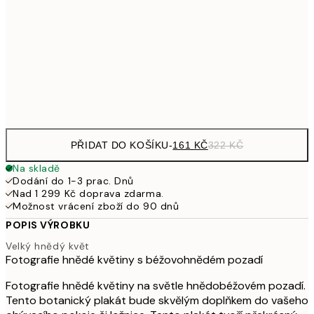
30x40 cm
49
462,50
50x70 cm
92
Frame
options
PŘIDAT DO KOŠÍKU
-
161 KČ
322 KČ
Na skladě
Dodání do 1-3 prac. Dnů
Nad 1 299 Kč doprava zdarma.
Možnost vrácení zboží do 90 dnů
POPIS VÝROBKU
Velký hnědý květ
Fotografie hnědé květiny s béžovohnědém pozadí
Fotografie hnědé květiny na světle hnědobéžovém pozadí.
Tento botanický plakát bude skvělým doplňkem do vašeho