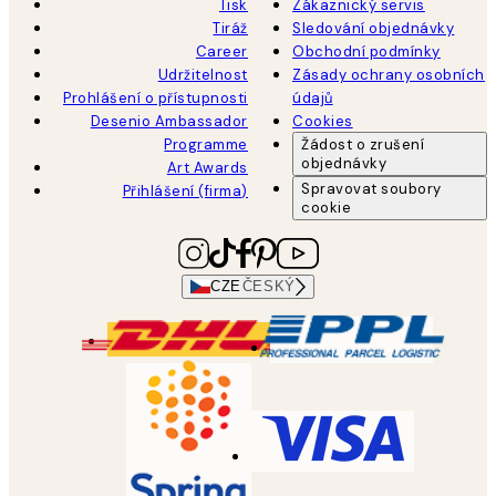
Tisk
Zákaznický servis
Tiráž
Sledování objednávky
Career
Obchodní podmínky
Udržitelnost
Zásady ochrany osobních
Prohlášení o přístupnosti
údajů
Desenio Ambassador
Cookies
Programme
Žádost o zrušení
objednávky
Art Awards
Spravovat soubory
Přihlášení (firma)
cookie
CZE
ČESKÝ