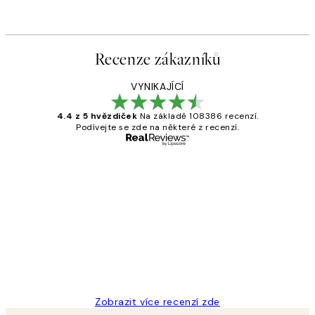
Recenze zákazníků
VYNIKAJÍCÍ
4.4 z 5 hvězdiček
Na základě 108386 recenzí.
Podívejte se zde na některé z recenzí.
Ověřený kupující
Recenze
zákazníků
Perfection
3 dub
Lucia D
Zobrazit více recenzí zde