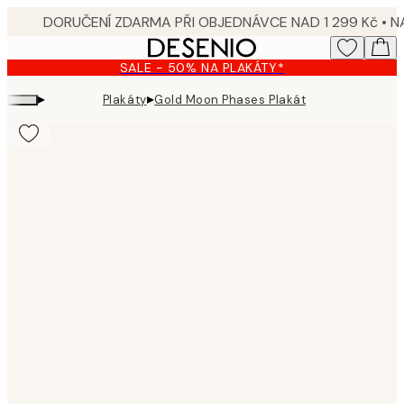
Skip
to
main
SALE - 50% NA PLAKÁTY*
content.
▸
▸
Plakáty
Gold Moon Phases Plakát
Product
images