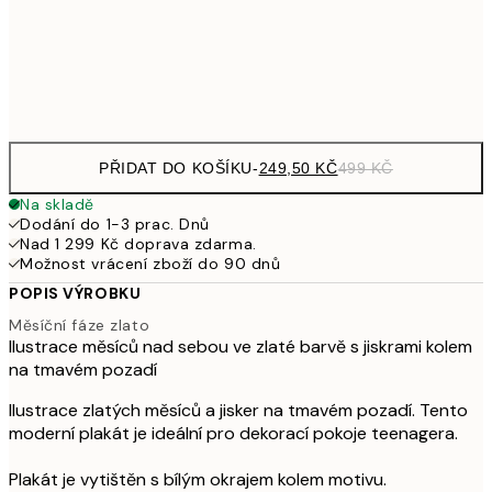
92
Frame
options
PŘIDAT DO KOŠÍKU
-
249,50 KČ
499 KČ
Na skladě
Dodání do 1-3 prac. Dnů
Nad 1 299 Kč doprava zdarma.
Možnost vrácení zboží do 90 dnů
POPIS VÝROBKU
Měsíční fáze zlato
Ilustrace měsíců nad sebou ve zlaté barvě s jiskrami kolem
na tmavém pozadí
Ilustrace zlatých měsíců a jisker na tmavém pozadí. Tento
moderní plakát je ideální pro dekorací pokoje teenagera.
Plakát je vytištěn s bílým okrajem kolem motivu.