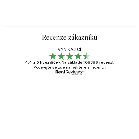
Recenze zákazníků
VYNIKAJÍCÍ
4.4 z 5 hvězdiček
Na základě 108386 recenzí.
Podívejte se zde na některé z recenzí.
Ověřený kupující
Recenze
zákazníků
Perfection
3 dub
Lucia D