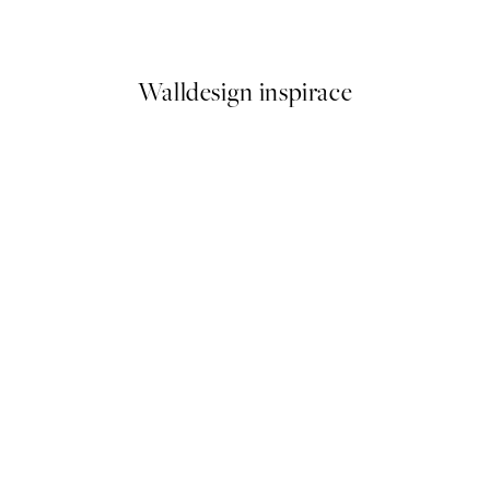
Od 249,50 Kč
499 Kč
Walldesign inspirace