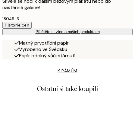
Skvěle se hodí k dalším béžovým plakátů nebo do
nástěnné galerie!
18049-3
Historie cen
Přečtěte si více o našich produktech
Matný prvotřídní papír
Vyrobeno ve Švédsku
Papír odolný vůči stárnutí
K RÁMŮM
Ostatní si také koupili