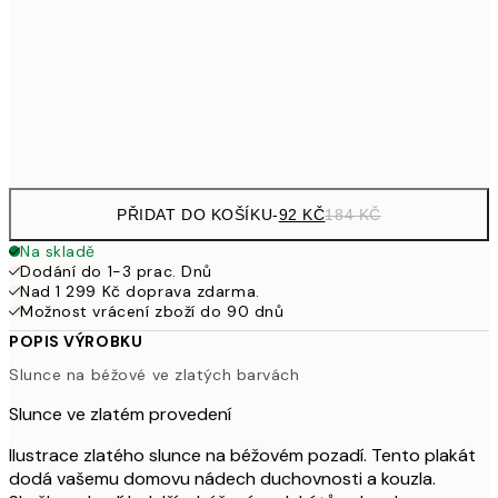
32
462,50
50x70 cm
92
Frame
options
PŘIDAT DO KOŠÍKU
-
92 KČ
184 KČ
Na skladě
Dodání do 1-3 prac. Dnů
Nad 1 299 Kč doprava zdarma.
Možnost vrácení zboží do 90 dnů
POPIS VÝROBKU
Slunce na béžové ve zlatých barvách
Slunce ve zlatém provedení
Ilustrace zlatého slunce na béžovém pozadí. Tento plakát
dodá vašemu domovu nádech duchovnosti a kouzla.