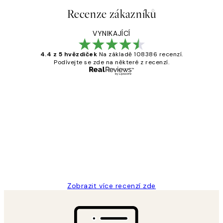
Recenze zákazníků
VYNIKAJÍCÍ
4.4 z 5 hvězdiček
Na základě 108386 recenzí.
Podívejte se zde na některé z recenzí.
Ověřený kupující
Recenze
zákazníků
Perfection
3 dub
Lucia D
Zobrazit více recenzí zde