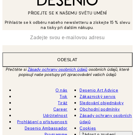
PŘIDEJTE SE K NAŠEMU SVĚTU UMĚNÍ
Přihlašte se k odběru našeho newsletteru a získejte 15 % slevu
na tisky při dalším nákupu.
*
Email
ODESLAT
Přečtěte si
Zásady ochrany osobních údajů
osobních údajů, které
popisují naše postupy při zpracovávání vašich údajů
O nás
Desenio Art Advice
Tisk
Zákaznický servis
Tiráž
Sledování objednávky
Career
Obchodní podmínky
Udržitelnost
Zásady ochrany osobních
Prohlášení o přístupnosti
údajů
Desenio Ambassador
Cookies
Programme
Žádost o zrušení