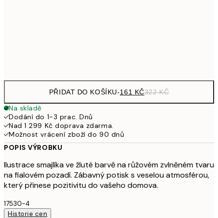
462,50
50x70 cm
92
Frame
options
PŘIDAT DO KOŠÍKU
-
161 KČ
322 KČ
Na skladě
Dodání do 1-3 prac. Dnů
Nad 1 299 Kč doprava zdarma.
Možnost vrácení zboží do 90 dnů
POPIS VÝROBKU
Ilustrace smajlíka ve žluté barvě na růžovém zvlněném tvaru
na fialovém pozadí. Zábavný potisk s veselou atmosférou,
který přinese pozitivitu do vašeho domova.
17530-4
Historie cen