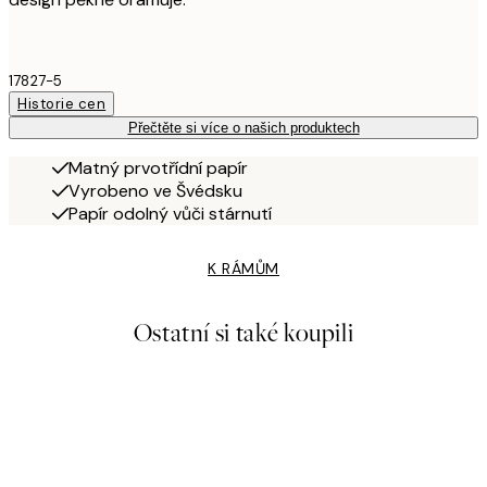
17827-5
Historie cen
Přečtěte si více o našich produktech
Matný prvotřídní papír
Vyrobeno ve Švédsku
Papír odolný vůči stárnutí
K RÁMŮM
Ostatní si také koupili