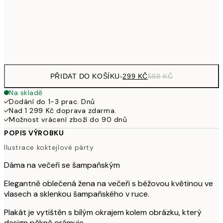
97
Frame
options
PŘIDAT DO KOŠÍKU
-
299 KČ
598 KČ
Na skladě
Dodání do 1-3 prac. Dnů
Nad 1 299 Kč doprava zdarma.
Možnost vrácení zboží do 90 dnů
POPIS VÝROBKU
Ilustrace koktejlové párty
Dáma na večeři se šampaňským
Elegantně oblečená žena na večeři s béžovou květinou ve
vlasech a sklenkou šampaňského v ruce.
Plakát je vytištěn s bílým okrajem kolem obrázku, který
design pěkně orámuje.