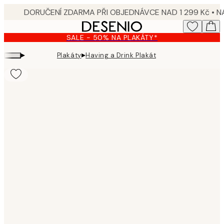
Skip
to
main
SALE - 50% NA PLAKÁTY*
content.
▸
▸
Plakáty
Having a Drink Plakát
Product
images