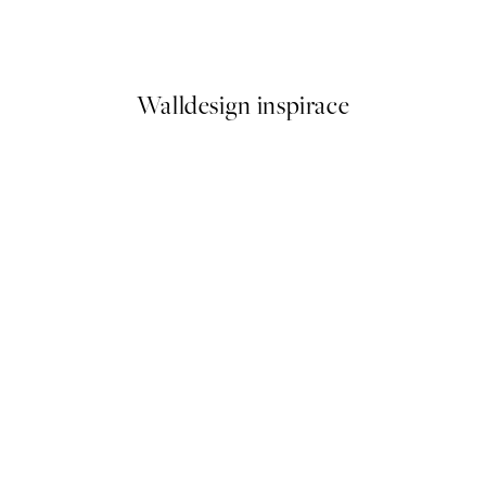
Vintage Parrotfish Plakát
Od 92 Kč
184 Kč
Walldesign inspirace