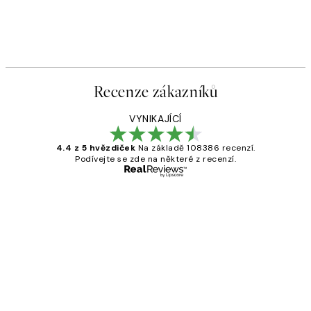
Recenze zákazníků
VYNIKAJÍCÍ
4.4 z 5 hvězdiček
Na základě 108386 recenzí.
Podívejte se zde na některé z recenzí.
Ověřený kupující
Recenze
zákazníků
Perfection
3 dub
Lucia D